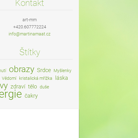
Kontakt
art-mm
+420.607772224
info@mar
tinamaat
.cz
Štítky
obrazy
Srdce
nutí
Myšlenky
láska
Vědomí
kristalická mřížka
vy
zdraví
tělo
duše
ergie
čakry