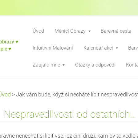
Úvod
Měnící Obrazy
Barevná cesta
obrazy ♥
Intuitivní Malování
Kalendář akcí
Barv
apie ♥
Zaujalo mne
Otázky a odpovědi
Kont
Úvod
>
Jak vám bude, když si necháte líbit nespravedlivost
Nespravedlivosti od ostatních..
rávné nenechat si líbit vše, jež činí druzí. kam by to vedlo