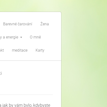
Barevné čarování
Žena
y a energie
O mně
akt
meditace
Karty
i
 a jak by vám bylo, kdybyste