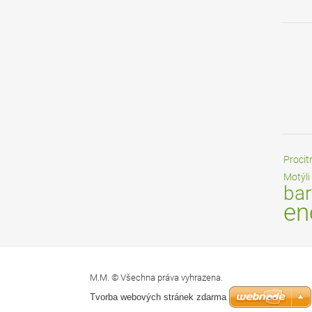
Procit
Motýli
bar
en
M.M. © Všechna práva vyhrazena.
Tvorba webových stránek zdarma