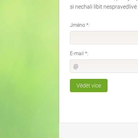
si nechali líbit nespravedliv
Jméno *:
E-mail *: