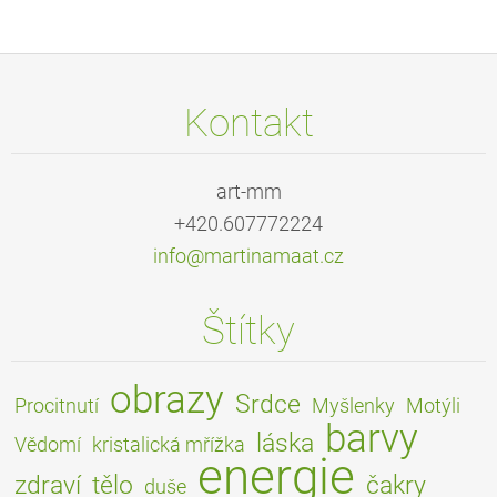
Kontakt
art-mm
+420.607772224
info@mar
tinamaat
.cz
Štítky
obrazy
Srdce
Procitnutí
Myšlenky
Motýli
barvy
láska
Vědomí
kristalická mřížka
energie
zdraví
tělo
čakry
duše