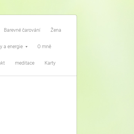
Barevné čarování
Žena
y a energie
O mně
akt
meditace
Karty