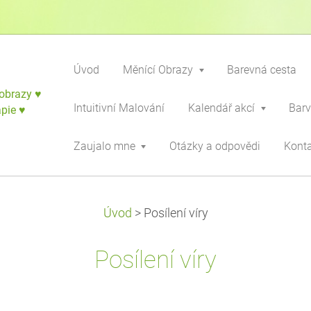
Úvod
Měnící Obrazy
Barevná cesta
obrazy ♥
Intuitivní Malování
Kalendář akcí
Barv
apie ♥
Zaujalo mne
Otázky a odpovědi
Kont
Úvod
>
Posílení víry
Posílení víry