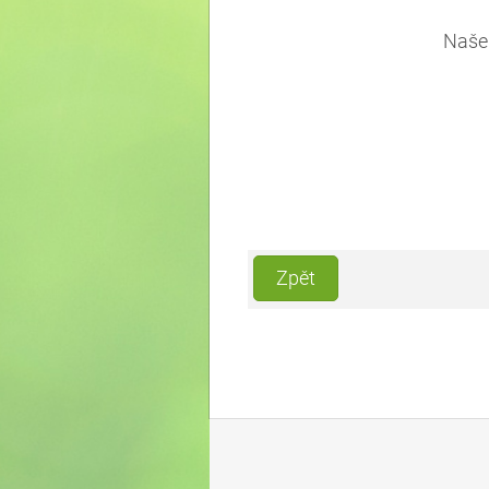
Naše 
Zpět