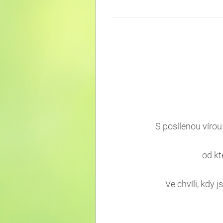
S posílenou vírou
od kt
Ve chvíli, kdy 