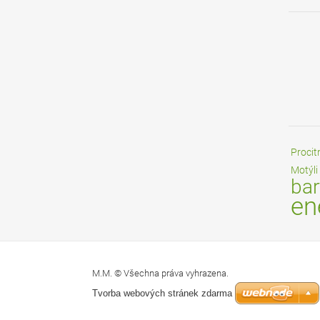
Procit
Motýli
bar
en
M.M. © Všechna práva vyhrazena.
Tvorba webových stránek zdarma