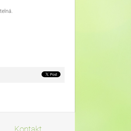
telná.
Kontakt