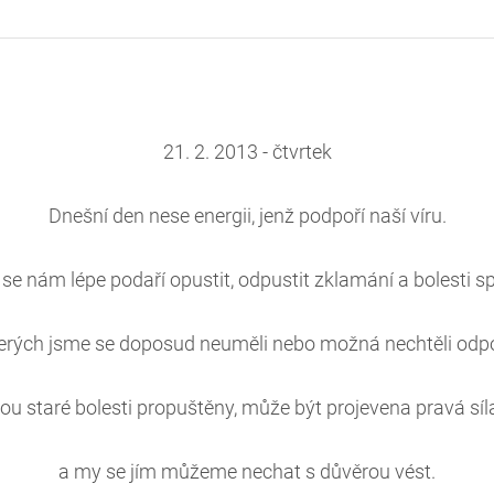
21. 2. 2013 - čtvrtek
Dnešní den nese energii, jenž podpoří naší víru.
 se nám lépe podaří opustit, odpustit zklamání a bolesti sp
erých jsme se doposud neuměli nebo možná nechtěli odp
jsou staré bolesti propuštěny, může být projevena pravá sí
a my se jím můžeme nechat s důvěrou vést.