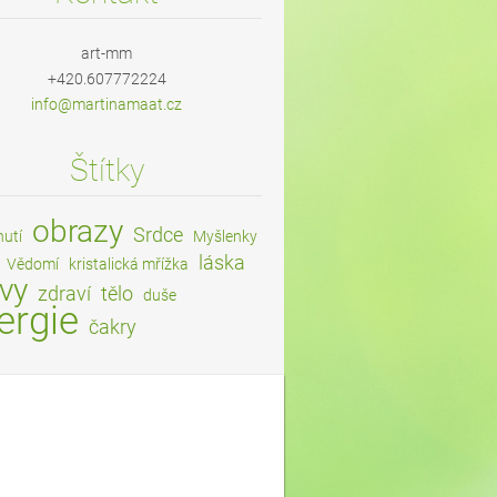
art-mm
+420.607772224
info@mar
tinamaat
.cz
Štítky
obrazy
Srdce
nutí
Myšlenky
láska
Vědomí
kristalická mřížka
vy
zdraví
tělo
duše
ergie
čakry