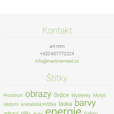
Kontakt
art-mm
+420.607772224
info@mar
tinamaat
.cz
Štítky
obrazy
Srdce
Procitnutí
Myšlenky
Motýli
barvy
láska
Vědomí
kristalická mřížka
energie
zdraví
tělo
čakry