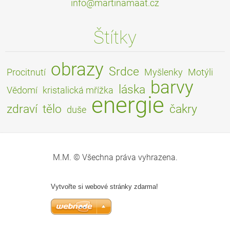
info@mar
tinamaat
.cz
Štítky
obrazy
Srdce
Procitnutí
Myšlenky
Motýli
barvy
láska
Vědomí
kristalická mřížka
energie
zdraví
tělo
čakry
duše
M.M. © Všechna práva vyhrazena.
Vytvořte si webové stránky zdarma!