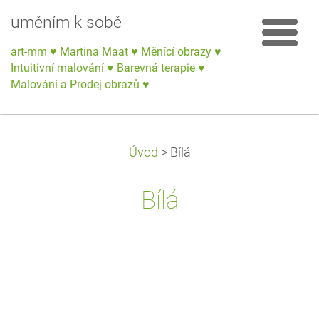
uměním k sobě
art-mm ♥ Martina Maat ♥ Měnící obrazy ♥
Intuitivní malování ♥ Barevná terapie ♥
Malování a Prodej obrazů ♥
Úvod
>
Bílá
Bílá
Energie bílé barvy podporuje naše spojení s nejvyššími
hladinami vědomí.