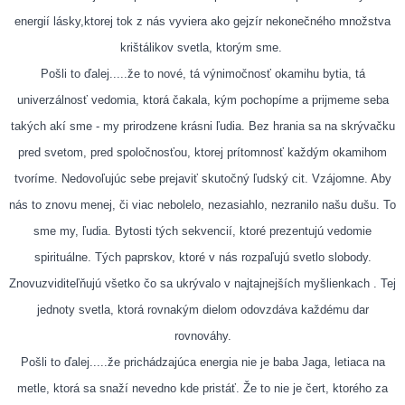
energií lásky,ktorej tok z nás vyviera ako gejzír nekonečného množstva
krištálikov svetla, ktorým sme.
Pošli to ďalej.....že to nové, tá výnimočnosť okamihu bytia, tá
univerzálnosť vedomia, ktorá čakala, kým pochopíme a prijmeme seba
takých akí sme - my prirodzene krásni ľudia. Bez hrania sa na skrývačku
pred svetom, pred spol
očnosťou, ktorej prítomnosť každým okamihom
tvoríme. Nedovoľujúc sebe prejaviť skutočný ľudský cit. Vzájomne. Aby
nás to znovu menej, či viac nebolelo, nezasiahlo, nezranilo našu dušu. To
sme my, ľudia. Bytosti tých sekvencií, ktoré prezentujú vedomie
spirituálne. Tých paprskov, ktoré v nás rozpaľujú svetlo slobody.
Znovuzviditeľňujú všetko čo sa ukrývalo v najtajnejších myšlienkach . Tej
jednoty svetla, ktorá rovnakým dielom odovzdáva každému dar
rovnováhy.
Pošli to ďalej.....že prichádzajúca energia nie je baba Jaga, letiaca na
metle, ktorá sa snaží nevedno kde pristáť. Že to nie je čert, ktorého za