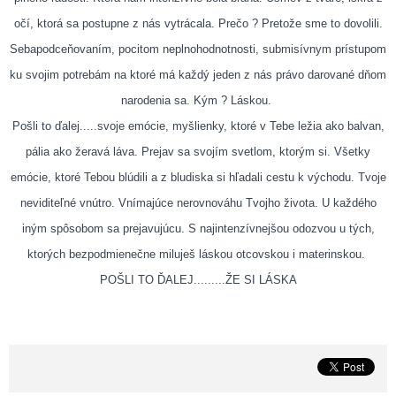
očí, ktorá sa postupne z nás vytrácala. Prečo ? Pretože sme to dovolili.
Sebapodceňovaním, pocitom neplnohodnotnosti, submisívnym prístupom
ku svojim potrebám na ktoré má každý jeden z nás právo darované dňom
narodenia sa. Kým ? Láskou.
Pošli to ďalej.....svoje emócie, myšlienky, ktoré v Tebe ležia ako balvan,
pália ako žeravá láva. Prejav sa svojím svetlom, ktorým si. Všetky
emócie, ktoré Tebou blúdili a z bludiska si hľadali cestu k východu. Tvoje
neviditeľné vnútro. Vnímajúce nerovnováhu Tvojho života. U každého
iným spôsobom sa prejavujúcu. S najintenzívnejšou odozvou u tých,
ktorých bezpodmienečne miluješ láskou otcovskou i materinskou.
POŠLI TO ĎALEJ.........ŽE SI LÁSKA