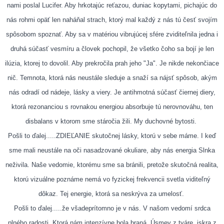
nami poslal Lucifer. Aby hrkotajúc reťazou, duniac kopytami, pichajúc do
nás rohmi opäť len naháňal strach, ktorý mal každý z nás tú česť svojím
spôsobom spoznať. Aby sa v matériou vibrujúcej sfére zviditeľnila jedna i
druhá súčasť vesmíru a človek pochopil, že všetko čoho sa bojí je len
ilúzia, ktorej to dovolil. Aby prekročila prah jeho "Ja". Je nikde nekončiace
nič. Temnota, ktorá nás neustále sleduje a snaží sa nájsť spôsob, akým
nás odradí od nádeje, lásky a viery. Je antihmotná súčasť čiernej diery,
ktorá rezonanciou s rovnakou energiou absorbuje tú nerovnováhu, ten
disbalans v ktorom sme stáročia žili. My duchovné bytosti.
Pošli to ďalej.....ZDIEĽANIE skutočnej lásky, ktorú v sebe máme. I keď
sme mali neustále na oči nasadzované okuliare, aby nás energia Slnka
neživila. Naše vedomie, ktorému sme sa bránili, pretože skutočná realita,
ktorú vizuálne poznáme nemá vo fyzickej frekvencii svetla viditeľný
dôkaz. Tej energie, ktorá sa neskrýva za umelosť.
Pošli to ďalej.....že všadeprítomno je v nás. V našom vedomí srdca
plného radosti. Ktorá nám intenzívne bola braná. Úsmev z tváre, iskra z