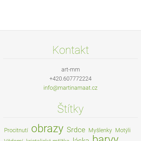
Kontakt
art-mm
+420.607772224
info@mar
tinamaat
.cz
Štítky
obrazy
Srdce
Procitnutí
Myšlenky
Motýli
barvy
láska