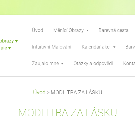
Úvod
Měnící Obrazy
Barevná cesta
obrazy ♥
Intuitivní Malování
Kalendář akcí
Barv
apie ♥
Zaujalo mne
Otázky a odpovědi
Kont
Úvod
>
MODLITBA ZA LÁSKU
MODLITBA ZA LÁSKU