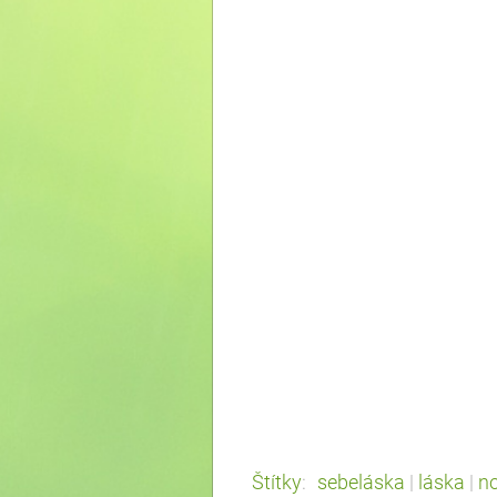
Štítky
:
sebeláska
|
láska
|
n