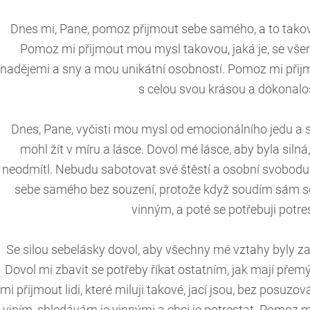
Dnes mi, Pane, pomoz přijmout sebe samého, a to takov
Pomoz mi přijmout mou mysl takovou, jaká je, se v
nadějemi a sny a mou unikátní osobností. Pomoz mi přijmou
s celou svou krásou a dokonalos
Dnes, Pane, vyčisti mou mysl od emocionálního jedu a
mohl žít v míru a lásce. Dovol mé lásce, aby byla siln
neodmítl. Nebudu sabotovat své štěstí a osobní svobodu.
sebe samého bez souzení, protože když soudím sám 
vinným, a poté se potřebuji potre
Se silou sebelásky dovol, aby všechny mé vztahy byly za
Dovol mi zbavit se potřeby říkat ostatním, jak mají přemý
mi přijmout lidi, které miluji takové, jací jsou, bez posuzo