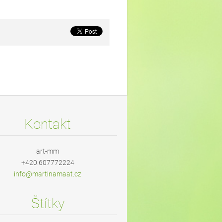
Kontakt
art-mm
+420.607772224
info@mar
tinamaat
.cz
Štítky