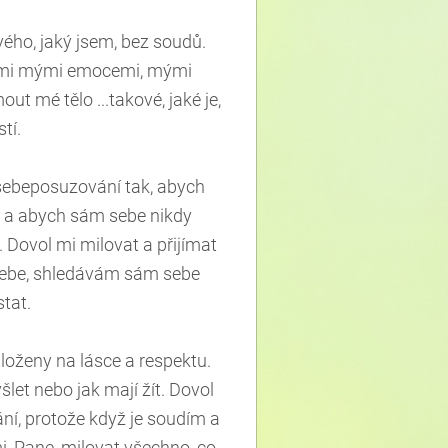
ého, jaký jsem, bez soudů.
šemi mými emocemi, mými
t mé tělo ...takové, jaké je,
tí.
 sebeposuzování tak, abych
á, a abych sám sebe nikdy
 Dovol mi milovat a přijímat
sebe, shledávám sám sebe
stat.
loženy na lásce a respektu.
šlet nebo jak mají žít. Dovol
vání, protože když je soudím a