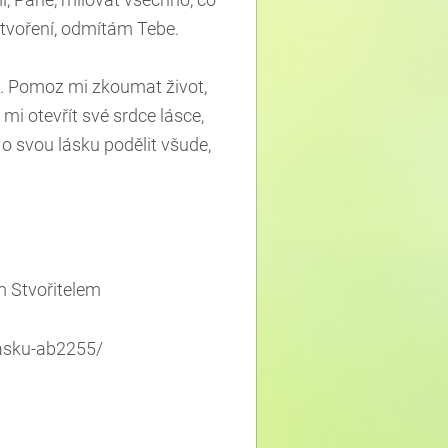
i, Pane, milovat všechno, co
stvoření, odmítám Tebe.
y. Pomoz mi zkoumat život,
i otevřít své srdce lásce,
 svou lásku podělit všude,
m Stvořitelem
lasku-ab2255/