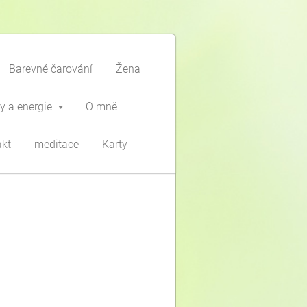
Barevné čarování
Žena
y a energie
O mně
akt
meditace
Karty