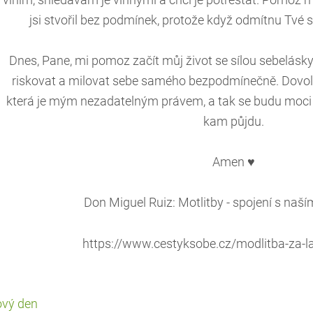
viním, shledávám je vinnými a chci je potrestat. Pomoz m
jsi stvořil bez podmínek, protože když odmítnu Tvé 
Dnes, Pane, mi pomoz začít můj život se sílou sebelásk
riskovat a milovat sebe samého bezpodmínečně. Dovol m
která je mým nezadatelným právem, a tak se budu moci o
kam půjdu.
Amen ♥
Don Miguel Ruiz: Motlitby - spojení s naší
https://www.cestyksobe.cz/modlitba-za-
ový den