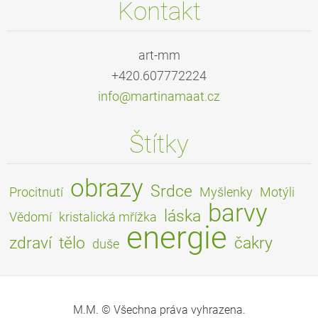
Kontakt
art-mm
+420.607772224
info@mar
tinamaat
.cz
Štítky
obrazy
Srdce
Procitnutí
Myšlenky
Motýli
barvy
láska
Vědomí
kristalická mřížka
energie
zdraví
tělo
čakry
duše
M.M. © Všechna práva vyhrazena.